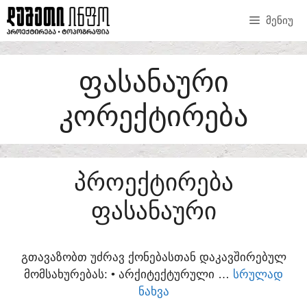
SKIP
ᲛᲔᲜᲘᲣ
TO
CONTENT
ᲤᲐᲡᲐᲜᲐᲣᲠᲘ
ᲙᲝᲠᲔᲥᲢᲘᲠᲔᲑᲐ
ᲞᲠᲝᲔᲥᲢᲘᲠᲔᲑᲐ
ᲤᲐᲡᲐᲜᲐᲣᲠᲘ
ᲒᲗᲐᲕᲐᲖᲝᲑᲗ ᲣᲫᲠᲐᲕ ᲥᲝᲜᲔᲑᲐᲡᲗᲐᲜ ᲓᲐᲙᲐᲕᲨᲘᲠᲔᲑᲣᲚ
ᲛᲝᲛᲡᲐᲮᲣᲠᲔᲑᲐᲡ:​ • ᲐᲠᲥᲘᲢᲔᲥᲢᲣᲠᲣᲚᲘ …
ᲡᲠᲣᲚᲐᲓ
ᲜᲐᲮᲕᲐ