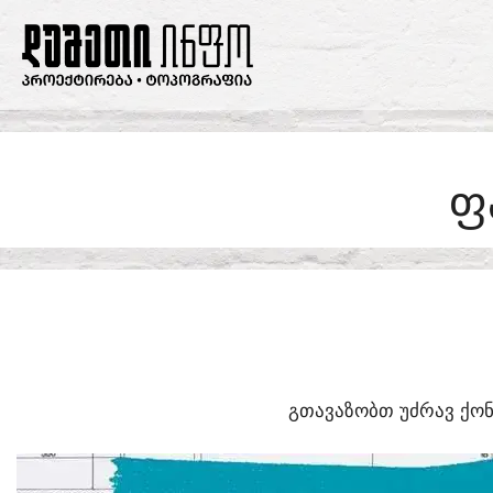
SKIP
TO
CONTENT
Ფ
ᲒᲗᲐᲕᲐᲖᲝᲑᲗ ᲣᲫᲠᲐᲕ ᲥᲝᲜ