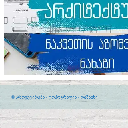
© ᲞᲠᲝᲔᲥᲢᲘᲠᲔᲑᲐ • ᲢᲝᲞᲝᲒᲠᲐᲤᲘᲐ • ᲓᲘᲖᲐᲘᲜᲘ