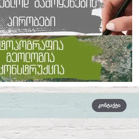
ᲙᲝᲜᲢᲐᲥᲢᲘ