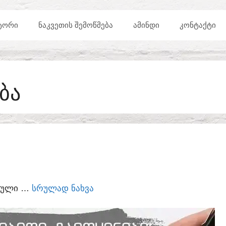
ᲢᲝᲠᲘ
ᲜᲐᲙᲕᲔᲗᲘᲡ ᲨᲔᲛᲝᲬᲛᲔᲑᲐ
ᲐᲛᲘᲜᲓᲘ
ᲙᲝᲜᲢᲐᲥᲢᲘ
ᲑᲐ
ᲣᲠᲣᲚᲘ …
ᲡᲠᲣᲚᲐᲓ ᲜᲐᲮᲕᲐ