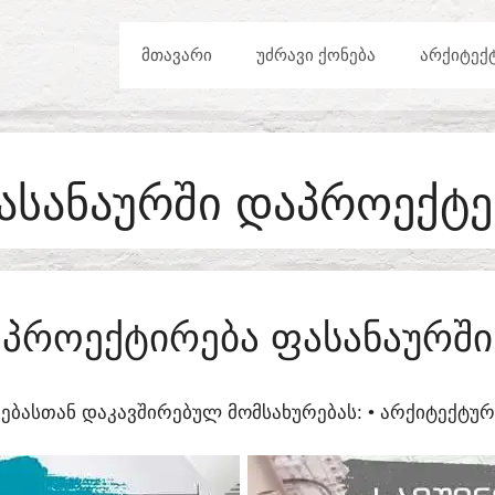
ᲛᲗᲐᲕᲐᲠᲘ
ᲣᲫᲠᲐᲕᲘ ᲥᲝᲜᲔᲑᲐ
ᲐᲠᲥᲘᲢᲔᲥ
ᲐᲡᲐᲜᲐᲣᲠᲨᲘ ᲓᲐᲞᲠᲝᲔᲥᲢᲔ
ᲞᲠᲝᲔᲥᲢᲘᲠᲔᲑᲐ ᲤᲐᲡᲐᲜᲐᲣᲠᲨᲘ
ᲔᲑᲐᲡᲗᲐᲜ ᲓᲐᲙᲐᲕᲨᲘᲠᲔᲑᲣᲚ ᲛᲝᲛᲡᲐᲮᲣᲠᲔᲑᲐᲡ:​ • ᲐᲠᲥᲘᲢᲔᲥᲢ