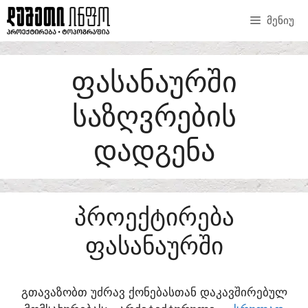
SKIP
ᲛᲔᲜᲘᲣ
TO
CONTENT
ᲤᲐᲡᲐᲜᲐᲣᲠᲨᲘ
ᲡᲐᲖᲦᲕᲠᲔᲑᲘᲡ
ᲓᲐᲓᲒᲔᲜᲐ
ᲞᲠᲝᲔᲥᲢᲘᲠᲔᲑᲐ
ᲤᲐᲡᲐᲜᲐᲣᲠᲨᲘ
ᲒᲗᲐᲕᲐᲖᲝᲑᲗ ᲣᲫᲠᲐᲕ ᲥᲝᲜᲔᲑᲐᲡᲗᲐᲜ ᲓᲐᲙᲐᲕᲨᲘᲠᲔᲑᲣᲚ