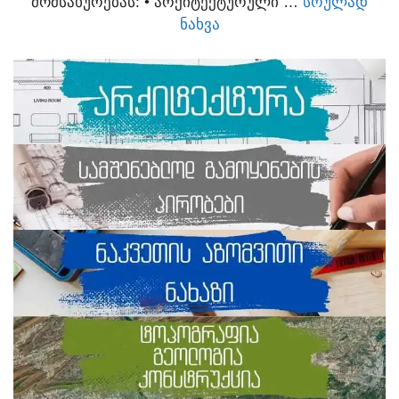
ᲛᲝᲛᲡᲐᲮᲣᲠᲔᲑᲐᲡ:​ • ᲐᲠᲥᲘᲢᲔᲥᲢᲣᲠᲣᲚᲘ …
ᲡᲠᲣᲚᲐᲓ
ᲜᲐᲮᲕᲐ