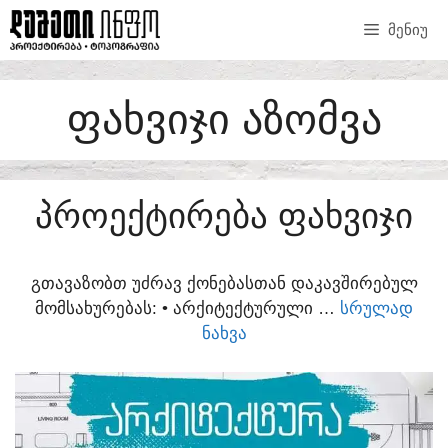
SKIP
ᲛᲔᲜᲘᲣ
TO
CONTENT
ᲤᲐᲮᲕᲘᲯᲘ ᲐᲖᲝᲛᲕᲐ
ᲞᲠᲝᲔᲥᲢᲘᲠᲔᲑᲐ ᲤᲐᲮᲕᲘᲯᲘ
ᲒᲗᲐᲕᲐᲖᲝᲑᲗ ᲣᲫᲠᲐᲕ ᲥᲝᲜᲔᲑᲐᲡᲗᲐᲜ ᲓᲐᲙᲐᲕᲨᲘᲠᲔᲑᲣᲚ
ᲛᲝᲛᲡᲐᲮᲣᲠᲔᲑᲐᲡ:​ • ᲐᲠᲥᲘᲢᲔᲥᲢᲣᲠᲣᲚᲘ …
ᲡᲠᲣᲚᲐᲓ
ᲜᲐᲮᲕᲐ