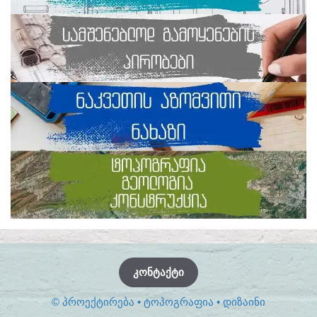
ᲙᲝᲜᲢᲐᲥᲢᲘ
© ᲞᲠᲝᲔᲥᲢᲘᲠᲔᲑᲐ • ᲢᲝᲞᲝᲒᲠᲐᲤᲘᲐ • ᲓᲘᲖᲐᲘᲜᲘ