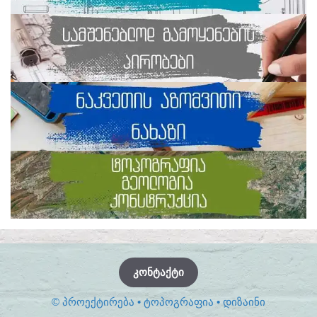
ᲙᲝᲜᲢᲐᲥᲢᲘ
© ᲞᲠᲝᲔᲥᲢᲘᲠᲔᲑᲐ • ᲢᲝᲞᲝᲒᲠᲐᲤᲘᲐ • ᲓᲘᲖᲐᲘᲜᲘ