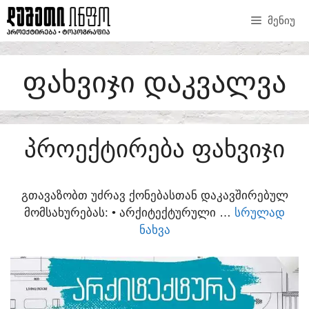
SKIP
ᲛᲔᲜᲘᲣ
TO
CONTENT
ᲤᲐᲮᲕᲘᲯᲘ ᲓᲐᲙᲕᲐᲚᲕᲐ
ᲞᲠᲝᲔᲥᲢᲘᲠᲔᲑᲐ ᲤᲐᲮᲕᲘᲯᲘ
ᲒᲗᲐᲕᲐᲖᲝᲑᲗ ᲣᲫᲠᲐᲕ ᲥᲝᲜᲔᲑᲐᲡᲗᲐᲜ ᲓᲐᲙᲐᲕᲨᲘᲠᲔᲑᲣᲚ
ᲛᲝᲛᲡᲐᲮᲣᲠᲔᲑᲐᲡ:​ • ᲐᲠᲥᲘᲢᲔᲥᲢᲣᲠᲣᲚᲘ …
ᲡᲠᲣᲚᲐᲓ
ᲜᲐᲮᲕᲐ