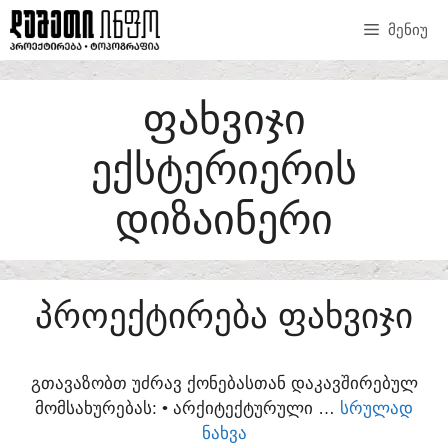
SKIP
ᲛᲔᲜᲘᲣ
TO
CONTENT
ᲤᲐᲮᲕᲘᲯᲘ
ᲔᲥᲡᲢᲔᲠᲘᲔᲠᲘᲡ
ᲓᲘᲖᲐᲘᲜᲔᲠᲘ
ᲞᲠᲝᲔᲥᲢᲘᲠᲔᲑᲐ ᲤᲐᲮᲕᲘᲯᲘ
ᲒᲗᲐᲕᲐᲖᲝᲑᲗ ᲣᲫᲠᲐᲕ ᲥᲝᲜᲔᲑᲐᲡᲗᲐᲜ ᲓᲐᲙᲐᲕᲨᲘᲠᲔᲑᲣᲚ
ᲛᲝᲛᲡᲐᲮᲣᲠᲔᲑᲐᲡ:​ • ᲐᲠᲥᲘᲢᲔᲥᲢᲣᲠᲣᲚᲘ …
ᲡᲠᲣᲚᲐᲓ
ᲜᲐᲮᲕᲐ