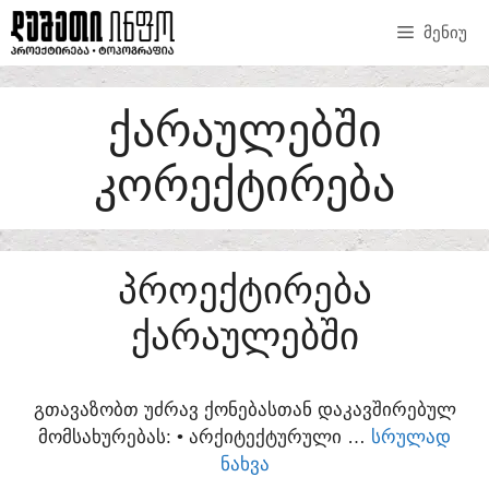
SKIP
ᲛᲔᲜᲘᲣ
TO
CONTENT
ᲥᲐᲠᲐᲣᲚᲔᲑᲨᲘ
ᲙᲝᲠᲔᲥᲢᲘᲠᲔᲑᲐ
ᲞᲠᲝᲔᲥᲢᲘᲠᲔᲑᲐ
ᲥᲐᲠᲐᲣᲚᲔᲑᲨᲘ
ᲒᲗᲐᲕᲐᲖᲝᲑᲗ ᲣᲫᲠᲐᲕ ᲥᲝᲜᲔᲑᲐᲡᲗᲐᲜ ᲓᲐᲙᲐᲕᲨᲘᲠᲔᲑᲣᲚ
ᲛᲝᲛᲡᲐᲮᲣᲠᲔᲑᲐᲡ:​ • ᲐᲠᲥᲘᲢᲔᲥᲢᲣᲠᲣᲚᲘ …
ᲡᲠᲣᲚᲐᲓ
ᲜᲐᲮᲕᲐ