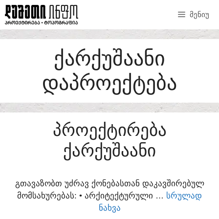
SKIP
ᲛᲔᲜᲘᲣ
TO
CONTENT
ᲥᲐᲠᲥᲣᲨᲐᲐᲜᲘ
ᲓᲐᲞᲠᲝᲔᲥᲢᲔᲑᲐ
ᲞᲠᲝᲔᲥᲢᲘᲠᲔᲑᲐ
ᲥᲐᲠᲥᲣᲨᲐᲐᲜᲘ
ᲒᲗᲐᲕᲐᲖᲝᲑᲗ ᲣᲫᲠᲐᲕ ᲥᲝᲜᲔᲑᲐᲡᲗᲐᲜ ᲓᲐᲙᲐᲕᲨᲘᲠᲔᲑᲣᲚ
ᲛᲝᲛᲡᲐᲮᲣᲠᲔᲑᲐᲡ:​ • ᲐᲠᲥᲘᲢᲔᲥᲢᲣᲠᲣᲚᲘ …
ᲡᲠᲣᲚᲐᲓ
ᲜᲐᲮᲕᲐ