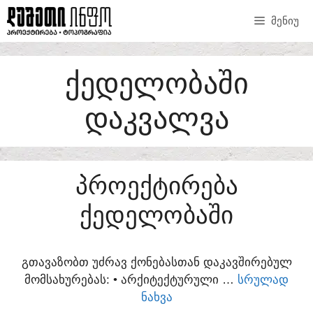
SKIP
ᲛᲔᲜᲘᲣ
TO
CONTENT
ᲥᲔᲓᲔᲚᲝᲑᲐᲨᲘ
ᲓᲐᲙᲕᲐᲚᲕᲐ
ᲞᲠᲝᲔᲥᲢᲘᲠᲔᲑᲐ
ᲥᲔᲓᲔᲚᲝᲑᲐᲨᲘ
ᲒᲗᲐᲕᲐᲖᲝᲑᲗ ᲣᲫᲠᲐᲕ ᲥᲝᲜᲔᲑᲐᲡᲗᲐᲜ ᲓᲐᲙᲐᲕᲨᲘᲠᲔᲑᲣᲚ
ᲛᲝᲛᲡᲐᲮᲣᲠᲔᲑᲐᲡ:​ • ᲐᲠᲥᲘᲢᲔᲥᲢᲣᲠᲣᲚᲘ …
ᲡᲠᲣᲚᲐᲓ
ᲜᲐᲮᲕᲐ