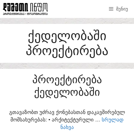
SKIP
ᲛᲔᲜᲘᲣ
TO
CONTENT
ᲥᲔᲓᲔᲚᲝᲑᲐᲨᲘ
ᲞᲠᲝᲔᲥᲢᲘᲠᲔᲑᲐ
ᲞᲠᲝᲔᲥᲢᲘᲠᲔᲑᲐ
ᲥᲔᲓᲔᲚᲝᲑᲐᲨᲘ
ᲒᲗᲐᲕᲐᲖᲝᲑᲗ ᲣᲫᲠᲐᲕ ᲥᲝᲜᲔᲑᲐᲡᲗᲐᲜ ᲓᲐᲙᲐᲕᲨᲘᲠᲔᲑᲣᲚ
ᲛᲝᲛᲡᲐᲮᲣᲠᲔᲑᲐᲡ:​ • ᲐᲠᲥᲘᲢᲔᲥᲢᲣᲠᲣᲚᲘ …
ᲡᲠᲣᲚᲐᲓ
ᲜᲐᲮᲕᲐ