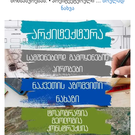
ᲛᲝᲛᲡᲐᲮᲣᲠᲔᲑᲐᲡ:​ • ᲐᲠᲥᲘᲢᲔᲥᲢᲣᲠᲣᲚᲘ …
ᲡᲠᲣᲚᲐᲓ
ᲜᲐᲮᲕᲐ