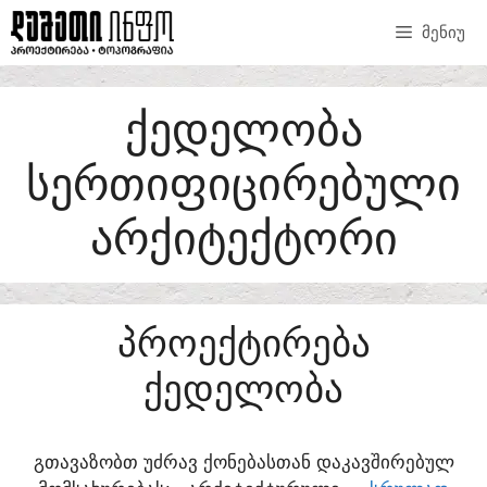
SKIP
ᲛᲔᲜᲘᲣ
TO
CONTENT
ᲥᲔᲓᲔᲚᲝᲑᲐ
ᲡᲔᲠᲗᲘᲤᲘᲪᲘᲠᲔᲑᲣᲚᲘ
ᲐᲠᲥᲘᲢᲔᲥᲢᲝᲠᲘ
ᲞᲠᲝᲔᲥᲢᲘᲠᲔᲑᲐ
ᲥᲔᲓᲔᲚᲝᲑᲐ
ᲒᲗᲐᲕᲐᲖᲝᲑᲗ ᲣᲫᲠᲐᲕ ᲥᲝᲜᲔᲑᲐᲡᲗᲐᲜ ᲓᲐᲙᲐᲕᲨᲘᲠᲔᲑᲣᲚ