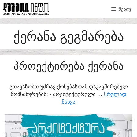
SKIP
ᲛᲔᲜᲘᲣ
TO
CONTENT
ᲥᲔᲠᲐᲜᲐ ᲒᲔᲒᲛᲐᲠᲔᲑᲐ
ᲞᲠᲝᲔᲥᲢᲘᲠᲔᲑᲐ ᲥᲔᲠᲐᲜᲐ
ᲒᲗᲐᲕᲐᲖᲝᲑᲗ ᲣᲫᲠᲐᲕ ᲥᲝᲜᲔᲑᲐᲡᲗᲐᲜ ᲓᲐᲙᲐᲕᲨᲘᲠᲔᲑᲣᲚ
ᲛᲝᲛᲡᲐᲮᲣᲠᲔᲑᲐᲡ:​ • ᲐᲠᲥᲘᲢᲔᲥᲢᲣᲠᲣᲚᲘ …
ᲡᲠᲣᲚᲐᲓ
ᲜᲐᲮᲕᲐ