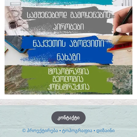
ᲙᲝᲜᲢᲐᲥᲢᲘ
© ᲞᲠᲝᲔᲥᲢᲘᲠᲔᲑᲐ • ᲢᲝᲞᲝᲒᲠᲐᲤᲘᲐ • ᲓᲘᲖᲐᲘᲜᲘ