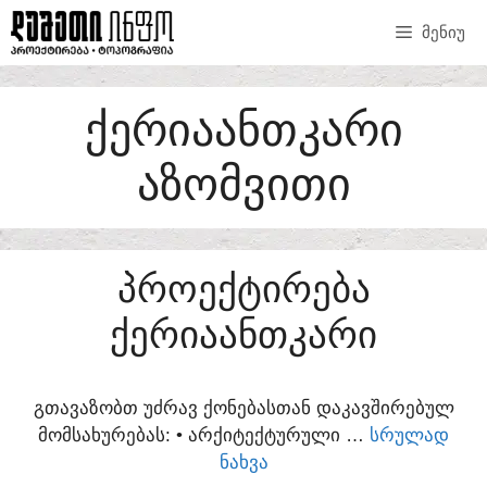
SKIP
ᲛᲔᲜᲘᲣ
TO
CONTENT
ᲥᲔᲠᲘᲐᲐᲜᲗᲙᲐᲠᲘ
ᲐᲖᲝᲛᲕᲘᲗᲘ
ᲞᲠᲝᲔᲥᲢᲘᲠᲔᲑᲐ
ᲥᲔᲠᲘᲐᲐᲜᲗᲙᲐᲠᲘ
ᲒᲗᲐᲕᲐᲖᲝᲑᲗ ᲣᲫᲠᲐᲕ ᲥᲝᲜᲔᲑᲐᲡᲗᲐᲜ ᲓᲐᲙᲐᲕᲨᲘᲠᲔᲑᲣᲚ
ᲛᲝᲛᲡᲐᲮᲣᲠᲔᲑᲐᲡ:​ • ᲐᲠᲥᲘᲢᲔᲥᲢᲣᲠᲣᲚᲘ …
ᲡᲠᲣᲚᲐᲓ
ᲜᲐᲮᲕᲐ