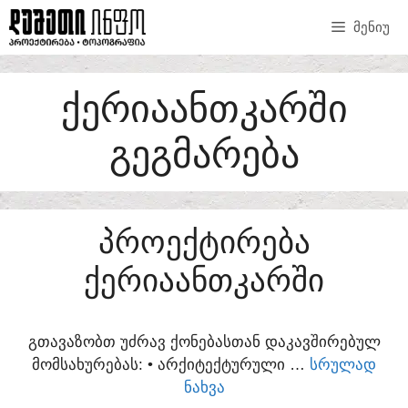
SKIP
ᲛᲔᲜᲘᲣ
TO
CONTENT
ᲥᲔᲠᲘᲐᲐᲜᲗᲙᲐᲠᲨᲘ
ᲒᲔᲒᲛᲐᲠᲔᲑᲐ
ᲞᲠᲝᲔᲥᲢᲘᲠᲔᲑᲐ
ᲥᲔᲠᲘᲐᲐᲜᲗᲙᲐᲠᲨᲘ
ᲒᲗᲐᲕᲐᲖᲝᲑᲗ ᲣᲫᲠᲐᲕ ᲥᲝᲜᲔᲑᲐᲡᲗᲐᲜ ᲓᲐᲙᲐᲕᲨᲘᲠᲔᲑᲣᲚ
ᲛᲝᲛᲡᲐᲮᲣᲠᲔᲑᲐᲡ:​ • ᲐᲠᲥᲘᲢᲔᲥᲢᲣᲠᲣᲚᲘ …
ᲡᲠᲣᲚᲐᲓ
ᲜᲐᲮᲕᲐ