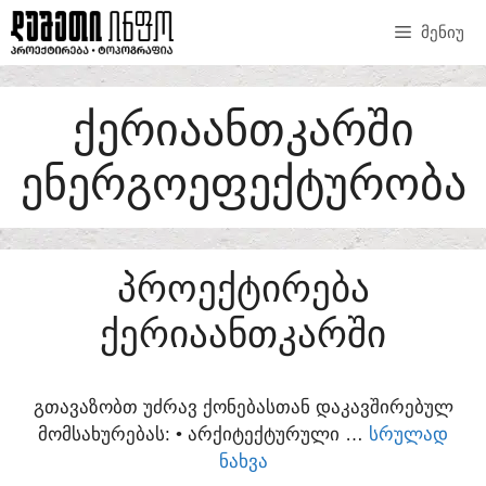
SKIP
ᲛᲔᲜᲘᲣ
TO
CONTENT
ᲥᲔᲠᲘᲐᲐᲜᲗᲙᲐᲠᲨᲘ
ᲔᲜᲔᲠᲒᲝᲔᲤᲔᲥᲢᲣᲠᲝᲑᲐ
ᲞᲠᲝᲔᲥᲢᲘᲠᲔᲑᲐ
ᲥᲔᲠᲘᲐᲐᲜᲗᲙᲐᲠᲨᲘ
ᲒᲗᲐᲕᲐᲖᲝᲑᲗ ᲣᲫᲠᲐᲕ ᲥᲝᲜᲔᲑᲐᲡᲗᲐᲜ ᲓᲐᲙᲐᲕᲨᲘᲠᲔᲑᲣᲚ
ᲛᲝᲛᲡᲐᲮᲣᲠᲔᲑᲐᲡ:​ • ᲐᲠᲥᲘᲢᲔᲥᲢᲣᲠᲣᲚᲘ …
ᲡᲠᲣᲚᲐᲓ
ᲜᲐᲮᲕᲐ