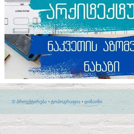
© ᲞᲠᲝᲔᲥᲢᲘᲠᲔᲑᲐ • ᲢᲝᲞᲝᲒᲠᲐᲤᲘᲐ • ᲓᲘᲖᲐᲘᲜᲘ