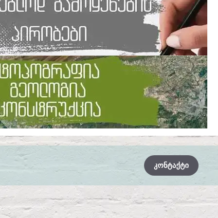
ᲙᲝᲜᲢᲐᲥᲢᲘ