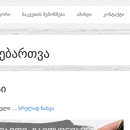
ᲢᲝᲠᲘ
ᲜᲐᲙᲕᲔᲗᲘᲡ ᲨᲔᲛᲝᲬᲛᲔᲑᲐ
ᲐᲛᲘᲜᲓᲘ
ᲙᲝᲜᲢᲐᲥᲢᲘ
ᲜᲔᲑᲐᲠᲗᲕᲐ
ᲡᲘ
ᲣᲠᲣᲚᲘ …
ᲡᲠᲣᲚᲐᲓ ᲜᲐᲮᲕᲐ