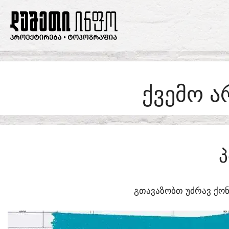
SKIP
TO
CONTENT
ᲥᲕᲔᲛᲝ Ა
Პ
ᲒᲗᲐᲕᲐᲖᲝᲑᲗ ᲣᲫᲠᲐᲕ ᲥᲝᲜ