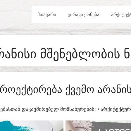
ᲛᲗᲐᲕᲐᲠᲘ
ᲣᲫᲠᲐᲕᲘ ᲥᲝᲜᲔᲑᲐ
ᲐᲠᲥᲘᲢᲔᲥ
ᲠᲐᲜᲘᲡᲘ ᲛᲨᲔᲜᲔᲑᲚᲝᲑᲘᲡ 
ᲠᲝᲔᲥᲢᲘᲠᲔᲑᲐ ᲥᲕᲔᲛᲝ ᲐᲠᲐᲜᲘ
ᲔᲑᲐᲡᲗᲐᲜ ᲓᲐᲙᲐᲕᲨᲘᲠᲔᲑᲣᲚ ᲛᲝᲛᲡᲐᲮᲣᲠᲔᲑᲐᲡ:​ • ᲐᲠᲥᲘᲢᲔᲥᲢ