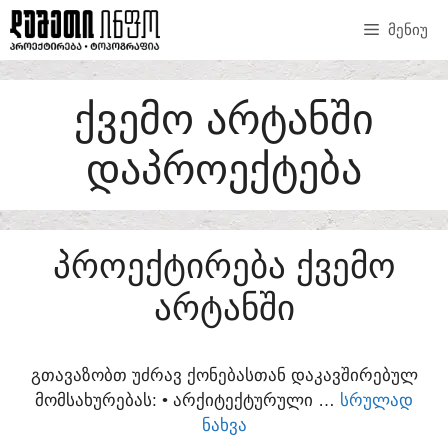
SKIP
ᲛᲔᲜᲘᲣ
TO
CONTENT
ᲥᲕᲔᲛᲝ ᲐᲠᲢᲐᲜᲨᲘ
ᲓᲐᲞᲠᲝᲔᲥᲢᲔᲑᲐ
ᲞᲠᲝᲔᲥᲢᲘᲠᲔᲑᲐ ᲥᲕᲔᲛᲝ
ᲐᲠᲢᲐᲜᲨᲘ
ᲒᲗᲐᲕᲐᲖᲝᲑᲗ ᲣᲫᲠᲐᲕ ᲥᲝᲜᲔᲑᲐᲡᲗᲐᲜ ᲓᲐᲙᲐᲕᲨᲘᲠᲔᲑᲣᲚ
ᲛᲝᲛᲡᲐᲮᲣᲠᲔᲑᲐᲡ:​ • ᲐᲠᲥᲘᲢᲔᲥᲢᲣᲠᲣᲚᲘ …
ᲡᲠᲣᲚᲐᲓ
ᲜᲐᲮᲕᲐ