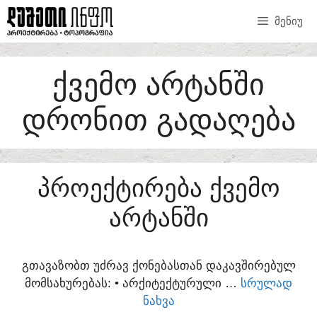
SKIP
ᲛᲔᲜᲘᲣ
TO
CONTENT
ᲥᲕᲔᲛᲝ ᲐᲠᲢᲐᲜᲨᲘ
ᲓᲠᲝᲜᲘᲗ ᲒᲐᲓᲐᲦᲔᲑᲐ
ᲞᲠᲝᲔᲥᲢᲘᲠᲔᲑᲐ ᲥᲕᲔᲛᲝ
ᲐᲠᲢᲐᲜᲨᲘ
ᲒᲗᲐᲕᲐᲖᲝᲑᲗ ᲣᲫᲠᲐᲕ ᲥᲝᲜᲔᲑᲐᲡᲗᲐᲜ ᲓᲐᲙᲐᲕᲨᲘᲠᲔᲑᲣᲚ
ᲛᲝᲛᲡᲐᲮᲣᲠᲔᲑᲐᲡ:​ • ᲐᲠᲥᲘᲢᲔᲥᲢᲣᲠᲣᲚᲘ …
ᲡᲠᲣᲚᲐᲓ
ᲜᲐᲮᲕᲐ