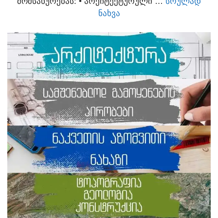
ᲛᲝᲛᲡᲐᲮᲣᲠᲔᲑᲐᲡ:​ • ᲐᲠᲥᲘᲢᲔᲥᲢᲣᲠᲣᲚᲘ …
ᲡᲠᲣᲚᲐᲓ
ᲜᲐᲮᲕᲐ