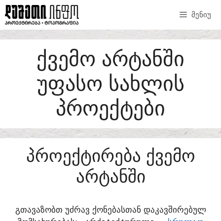
SKIP
ᲛᲔᲜᲘᲣ
TO
CONTENT
ᲥᲕᲔᲛᲝ ᲐᲠᲢᲐᲜᲨᲘ
ᲣᲤᲐᲡᲝ ᲡᲐᲮᲚᲘᲡ
ᲞᲠᲝᲔᲥᲢᲔᲑᲘ
ᲞᲠᲝᲔᲥᲢᲘᲠᲔᲑᲐ ᲥᲕᲔᲛᲝ
ᲐᲠᲢᲐᲜᲨᲘ
ᲒᲗᲐᲕᲐᲖᲝᲑᲗ ᲣᲫᲠᲐᲕ ᲥᲝᲜᲔᲑᲐᲡᲗᲐᲜ ᲓᲐᲙᲐᲕᲨᲘᲠᲔᲑᲣᲚ