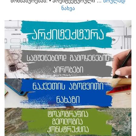
ᲛᲝᲛᲡᲐᲮᲣᲠᲔᲑᲐᲡ:​ • ᲐᲠᲥᲘᲢᲔᲥᲢᲣᲠᲣᲚᲘ …
ᲡᲠᲣᲚᲐᲓ
ᲜᲐᲮᲕᲐ