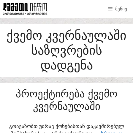
SKIP
ᲛᲔᲜᲘᲣ
TO
CONTENT
ᲥᲕᲔᲛᲝ ᲙᲕᲔᲠᲜᲐᲣᲚᲐᲨᲘ
ᲡᲐᲖᲦᲕᲠᲔᲑᲘᲡ
ᲓᲐᲓᲒᲔᲜᲐ
ᲞᲠᲝᲔᲥᲢᲘᲠᲔᲑᲐ ᲥᲕᲔᲛᲝ
ᲙᲕᲔᲠᲜᲐᲣᲚᲐᲨᲘ
ᲒᲗᲐᲕᲐᲖᲝᲑᲗ ᲣᲫᲠᲐᲕ ᲥᲝᲜᲔᲑᲐᲡᲗᲐᲜ ᲓᲐᲙᲐᲕᲨᲘᲠᲔᲑᲣᲚ