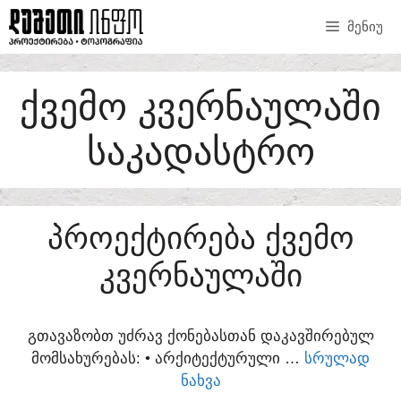
SKIP
ᲛᲔᲜᲘᲣ
TO
CONTENT
ᲥᲕᲔᲛᲝ ᲙᲕᲔᲠᲜᲐᲣᲚᲐᲨᲘ
ᲡᲐᲙᲐᲓᲐᲡᲢᲠᲝ
ᲞᲠᲝᲔᲥᲢᲘᲠᲔᲑᲐ ᲥᲕᲔᲛᲝ
ᲙᲕᲔᲠᲜᲐᲣᲚᲐᲨᲘ
ᲒᲗᲐᲕᲐᲖᲝᲑᲗ ᲣᲫᲠᲐᲕ ᲥᲝᲜᲔᲑᲐᲡᲗᲐᲜ ᲓᲐᲙᲐᲕᲨᲘᲠᲔᲑᲣᲚ
ᲛᲝᲛᲡᲐᲮᲣᲠᲔᲑᲐᲡ:​ • ᲐᲠᲥᲘᲢᲔᲥᲢᲣᲠᲣᲚᲘ …
ᲡᲠᲣᲚᲐᲓ
ᲜᲐᲮᲕᲐ