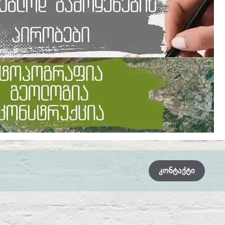
ᲙᲝᲜᲢᲐᲥᲢᲘ