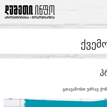
SKIP
TO
CONTENT
ᲥᲕᲔᲛ
Პ
ᲒᲗᲐᲕᲐᲖᲝᲑᲗ ᲣᲫᲠᲐᲕ ᲥᲝᲜ