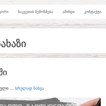
ᲢᲝᲠᲘ
ᲜᲐᲙᲕᲔᲗᲘᲡ ᲨᲔᲛᲝᲬᲛᲔᲑᲐ
ᲐᲛᲘᲜᲓᲘ
ᲙᲝᲜᲢᲐᲥᲢᲘ
ᲐᲮᲐᲖᲘ
ᲨᲘ
ᲣᲠᲣᲚᲘ …
ᲡᲠᲣᲚᲐᲓ ᲜᲐᲮᲕᲐ