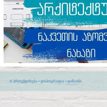
© ᲞᲠᲝᲔᲥᲢᲘᲠᲔᲑᲐ • ᲢᲝᲞᲝᲒᲠᲐᲤᲘᲐ • ᲓᲘᲖᲐᲘᲜᲘ