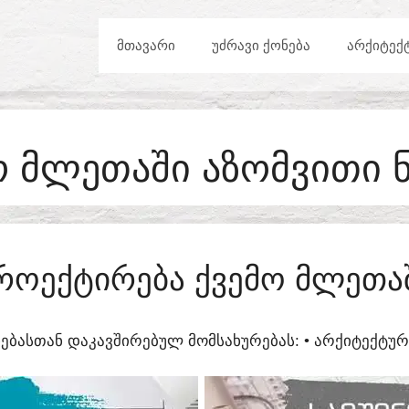
ᲛᲗᲐᲕᲐᲠᲘ
ᲣᲫᲠᲐᲕᲘ ᲥᲝᲜᲔᲑᲐ
ᲐᲠᲥᲘᲢᲔᲥ
Ო ᲛᲚᲔᲗᲐᲨᲘ ᲐᲖᲝᲛᲕᲘᲗᲘ Ნ
ᲠᲝᲔᲥᲢᲘᲠᲔᲑᲐ ᲥᲕᲔᲛᲝ ᲛᲚᲔᲗᲐ
ᲔᲑᲐᲡᲗᲐᲜ ᲓᲐᲙᲐᲕᲨᲘᲠᲔᲑᲣᲚ ᲛᲝᲛᲡᲐᲮᲣᲠᲔᲑᲐᲡ:​ • ᲐᲠᲥᲘᲢᲔᲥᲢ