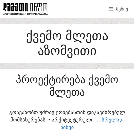
SKIP
ᲛᲔᲜᲘᲣ
TO
CONTENT
ᲥᲕᲔᲛᲝ ᲛᲚᲔᲗᲐ
ᲐᲖᲝᲛᲕᲘᲗᲘ
ᲞᲠᲝᲔᲥᲢᲘᲠᲔᲑᲐ ᲥᲕᲔᲛᲝ
ᲛᲚᲔᲗᲐ
ᲒᲗᲐᲕᲐᲖᲝᲑᲗ ᲣᲫᲠᲐᲕ ᲥᲝᲜᲔᲑᲐᲡᲗᲐᲜ ᲓᲐᲙᲐᲕᲨᲘᲠᲔᲑᲣᲚ
ᲛᲝᲛᲡᲐᲮᲣᲠᲔᲑᲐᲡ:​ • ᲐᲠᲥᲘᲢᲔᲥᲢᲣᲠᲣᲚᲘ …
ᲡᲠᲣᲚᲐᲓ
ᲜᲐᲮᲕᲐ