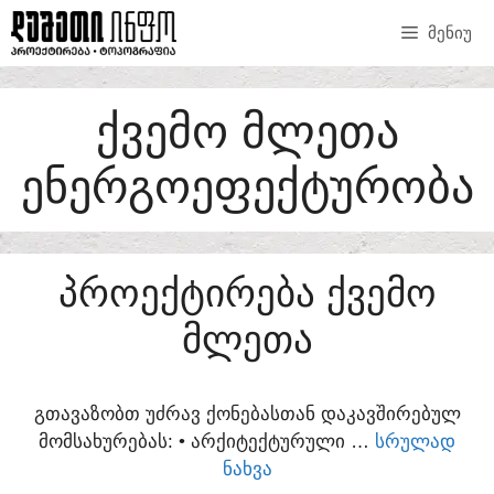
SKIP
ᲛᲔᲜᲘᲣ
TO
CONTENT
ᲥᲕᲔᲛᲝ ᲛᲚᲔᲗᲐ
ᲔᲜᲔᲠᲒᲝᲔᲤᲔᲥᲢᲣᲠᲝᲑᲐ
ᲞᲠᲝᲔᲥᲢᲘᲠᲔᲑᲐ ᲥᲕᲔᲛᲝ
ᲛᲚᲔᲗᲐ
ᲒᲗᲐᲕᲐᲖᲝᲑᲗ ᲣᲫᲠᲐᲕ ᲥᲝᲜᲔᲑᲐᲡᲗᲐᲜ ᲓᲐᲙᲐᲕᲨᲘᲠᲔᲑᲣᲚ
ᲛᲝᲛᲡᲐᲮᲣᲠᲔᲑᲐᲡ:​ • ᲐᲠᲥᲘᲢᲔᲥᲢᲣᲠᲣᲚᲘ …
ᲡᲠᲣᲚᲐᲓ
ᲜᲐᲮᲕᲐ