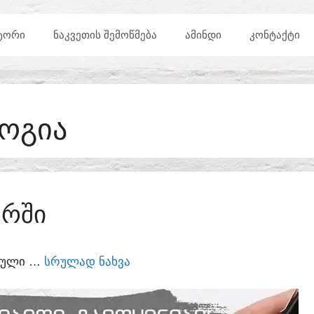
ᲢᲝᲠᲘ
ᲜᲐᲙᲕᲔᲗᲘᲡ ᲨᲔᲛᲝᲬᲛᲔᲑᲐ
ᲐᲛᲘᲜᲓᲘ
ᲙᲝᲜᲢᲐᲥᲢᲘ
ᲝᲒᲘᲐ
ᲐᲠᲨᲘ
ᲣᲠᲣᲚᲘ …
ᲡᲠᲣᲚᲐᲓ ᲜᲐᲮᲕᲐ