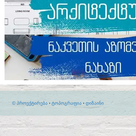
© ᲞᲠᲝᲔᲥᲢᲘᲠᲔᲑᲐ • ᲢᲝᲞᲝᲒᲠᲐᲤᲘᲐ • ᲓᲘᲖᲐᲘᲜᲘ