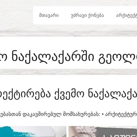
ᲛᲗᲐᲕᲐᲠᲘ
ᲣᲫᲠᲐᲕᲘ ᲥᲝᲜᲔᲑᲐ
ᲐᲠᲥᲘᲢᲔᲥ
ᲛᲝ ᲜᲐᲥᲐᲚᲐᲥᲐᲠᲨᲘ ᲒᲔᲝᲚ
ᲔᲥᲢᲘᲠᲔᲑᲐ ᲥᲕᲔᲛᲝ ᲜᲐᲥᲐᲚᲐᲥ
ᲔᲑᲐᲡᲗᲐᲜ ᲓᲐᲙᲐᲕᲨᲘᲠᲔᲑᲣᲚ ᲛᲝᲛᲡᲐᲮᲣᲠᲔᲑᲐᲡ:​ • ᲐᲠᲥᲘᲢᲔᲥᲢ