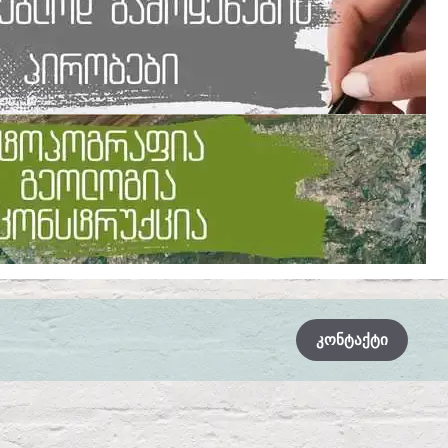
ᲙᲝᲜᲢᲐᲥᲢᲘ