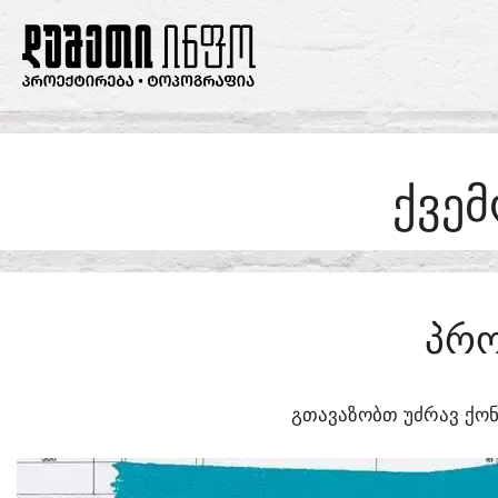
SKIP
TO
CONTENT
ᲥᲕᲔ
ᲞᲠᲝ
ᲒᲗᲐᲕᲐᲖᲝᲑᲗ ᲣᲫᲠᲐᲕ ᲥᲝᲜ