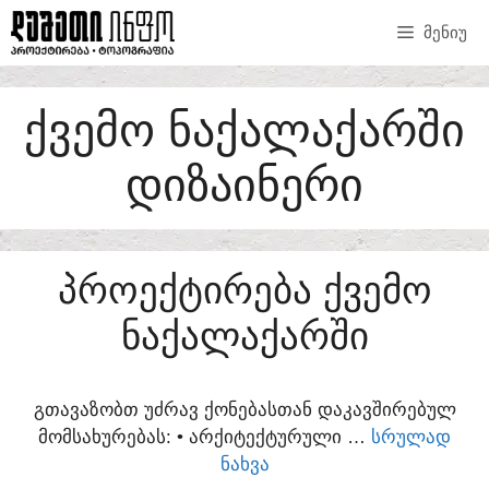
SKIP
ᲛᲔᲜᲘᲣ
TO
CONTENT
ᲥᲕᲔᲛᲝ ᲜᲐᲥᲐᲚᲐᲥᲐᲠᲨᲘ
ᲓᲘᲖᲐᲘᲜᲔᲠᲘ
ᲞᲠᲝᲔᲥᲢᲘᲠᲔᲑᲐ ᲥᲕᲔᲛᲝ
ᲜᲐᲥᲐᲚᲐᲥᲐᲠᲨᲘ
ᲒᲗᲐᲕᲐᲖᲝᲑᲗ ᲣᲫᲠᲐᲕ ᲥᲝᲜᲔᲑᲐᲡᲗᲐᲜ ᲓᲐᲙᲐᲕᲨᲘᲠᲔᲑᲣᲚ
ᲛᲝᲛᲡᲐᲮᲣᲠᲔᲑᲐᲡ:​ • ᲐᲠᲥᲘᲢᲔᲥᲢᲣᲠᲣᲚᲘ …
ᲡᲠᲣᲚᲐᲓ
ᲜᲐᲮᲕᲐ