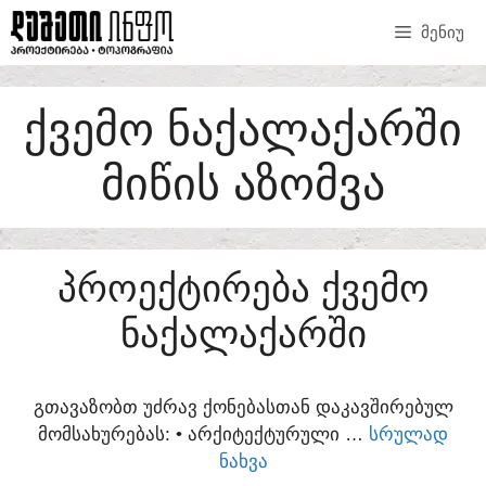
SKIP
ᲛᲔᲜᲘᲣ
TO
CONTENT
ᲥᲕᲔᲛᲝ ᲜᲐᲥᲐᲚᲐᲥᲐᲠᲨᲘ
ᲛᲘᲬᲘᲡ ᲐᲖᲝᲛᲕᲐ
ᲞᲠᲝᲔᲥᲢᲘᲠᲔᲑᲐ ᲥᲕᲔᲛᲝ
ᲜᲐᲥᲐᲚᲐᲥᲐᲠᲨᲘ
ᲒᲗᲐᲕᲐᲖᲝᲑᲗ ᲣᲫᲠᲐᲕ ᲥᲝᲜᲔᲑᲐᲡᲗᲐᲜ ᲓᲐᲙᲐᲕᲨᲘᲠᲔᲑᲣᲚ
ᲛᲝᲛᲡᲐᲮᲣᲠᲔᲑᲐᲡ:​ • ᲐᲠᲥᲘᲢᲔᲥᲢᲣᲠᲣᲚᲘ …
ᲡᲠᲣᲚᲐᲓ
ᲜᲐᲮᲕᲐ