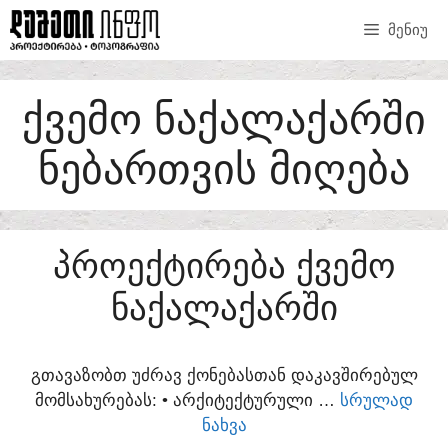
SKIP
ᲛᲔᲜᲘᲣ
TO
CONTENT
ᲥᲕᲔᲛᲝ ᲜᲐᲥᲐᲚᲐᲥᲐᲠᲨᲘ
ᲜᲔᲑᲐᲠᲗᲕᲘᲡ ᲛᲘᲦᲔᲑᲐ
ᲞᲠᲝᲔᲥᲢᲘᲠᲔᲑᲐ ᲥᲕᲔᲛᲝ
ᲜᲐᲥᲐᲚᲐᲥᲐᲠᲨᲘ
ᲒᲗᲐᲕᲐᲖᲝᲑᲗ ᲣᲫᲠᲐᲕ ᲥᲝᲜᲔᲑᲐᲡᲗᲐᲜ ᲓᲐᲙᲐᲕᲨᲘᲠᲔᲑᲣᲚ
ᲛᲝᲛᲡᲐᲮᲣᲠᲔᲑᲐᲡ:​ • ᲐᲠᲥᲘᲢᲔᲥᲢᲣᲠᲣᲚᲘ …
ᲡᲠᲣᲚᲐᲓ
ᲜᲐᲮᲕᲐ