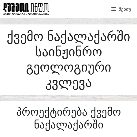
SKIP
ᲛᲔᲜᲘᲣ
TO
CONTENT
ᲥᲕᲔᲛᲝ ᲜᲐᲥᲐᲚᲐᲥᲐᲠᲨᲘ
ᲡᲐᲘᲜᲟᲘᲜᲠᲝ
ᲒᲔᲝᲚᲝᲒᲘᲣᲠᲘ
ᲙᲕᲚᲔᲕᲐ
ᲞᲠᲝᲔᲥᲢᲘᲠᲔᲑᲐ ᲥᲕᲔᲛᲝ
ᲜᲐᲥᲐᲚᲐᲥᲐᲠᲨᲘ