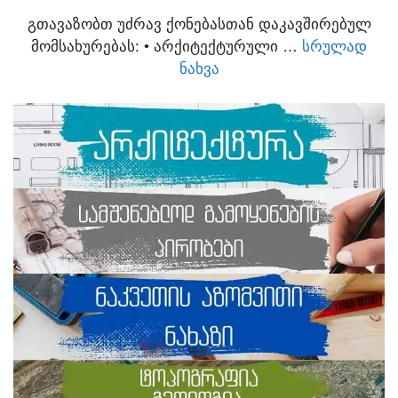
ᲒᲗᲐᲕᲐᲖᲝᲑᲗ ᲣᲫᲠᲐᲕ ᲥᲝᲜᲔᲑᲐᲡᲗᲐᲜ ᲓᲐᲙᲐᲕᲨᲘᲠᲔᲑᲣᲚ
ᲛᲝᲛᲡᲐᲮᲣᲠᲔᲑᲐᲡ:​ • ᲐᲠᲥᲘᲢᲔᲥᲢᲣᲠᲣᲚᲘ …
ᲡᲠᲣᲚᲐᲓ
ᲜᲐᲮᲕᲐ