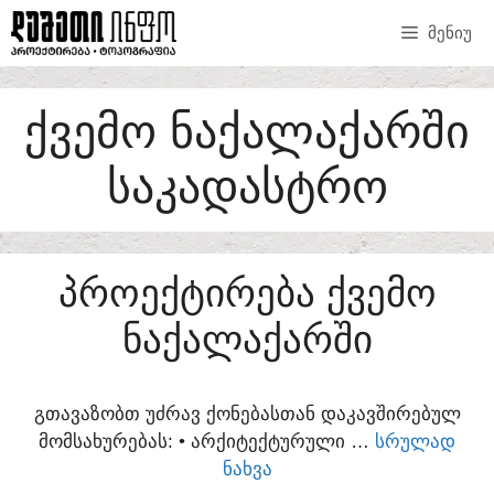
SKIP
ᲛᲔᲜᲘᲣ
TO
CONTENT
ᲥᲕᲔᲛᲝ ᲜᲐᲥᲐᲚᲐᲥᲐᲠᲨᲘ
ᲡᲐᲙᲐᲓᲐᲡᲢᲠᲝ
ᲞᲠᲝᲔᲥᲢᲘᲠᲔᲑᲐ ᲥᲕᲔᲛᲝ
ᲜᲐᲥᲐᲚᲐᲥᲐᲠᲨᲘ
ᲒᲗᲐᲕᲐᲖᲝᲑᲗ ᲣᲫᲠᲐᲕ ᲥᲝᲜᲔᲑᲐᲡᲗᲐᲜ ᲓᲐᲙᲐᲕᲨᲘᲠᲔᲑᲣᲚ
ᲛᲝᲛᲡᲐᲮᲣᲠᲔᲑᲐᲡ:​ • ᲐᲠᲥᲘᲢᲔᲥᲢᲣᲠᲣᲚᲘ …
ᲡᲠᲣᲚᲐᲓ
ᲜᲐᲮᲕᲐ