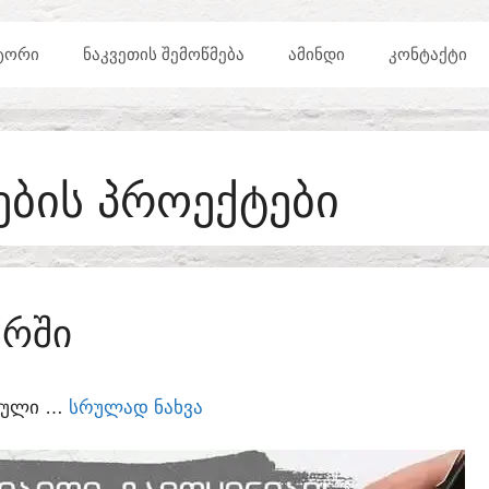
ᲢᲝᲠᲘ
ᲜᲐᲙᲕᲔᲗᲘᲡ ᲨᲔᲛᲝᲬᲛᲔᲑᲐ
ᲐᲛᲘᲜᲓᲘ
ᲙᲝᲜᲢᲐᲥᲢᲘ
ᲔᲑᲘᲡ ᲞᲠᲝᲔᲥᲢᲔᲑᲘ
ᲐᲠᲨᲘ
ᲣᲠᲣᲚᲘ …
ᲡᲠᲣᲚᲐᲓ ᲜᲐᲮᲕᲐ