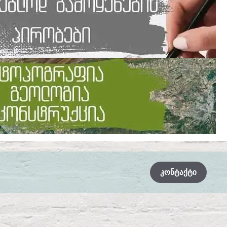
ᲙᲝᲜᲢᲐᲥᲢᲘ