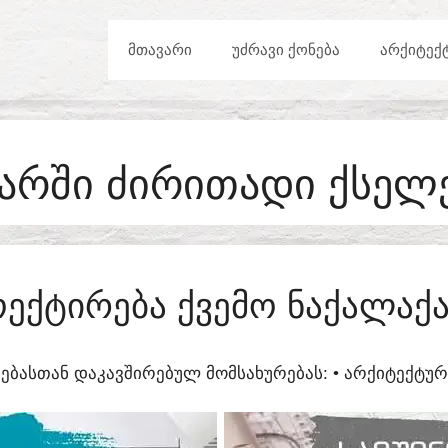
ᲛᲗᲐᲕᲐᲠᲘ
ᲣᲫᲠᲐᲕᲘ ᲥᲝᲜᲔᲑᲐ
ᲐᲠᲥᲘᲢᲔᲥ
ᲐᲠᲨᲘ ᲫᲘᲠᲘᲗᲐᲓᲘ ᲥᲡᲔᲚ
ᲔᲥᲢᲘᲠᲔᲑᲐ ᲥᲕᲔᲛᲝ ᲜᲐᲥᲐᲚᲐᲥ
ᲔᲑᲐᲡᲗᲐᲜ ᲓᲐᲙᲐᲕᲨᲘᲠᲔᲑᲣᲚ ᲛᲝᲛᲡᲐᲮᲣᲠᲔᲑᲐᲡ:​ • ᲐᲠᲥᲘᲢᲔᲥᲢ