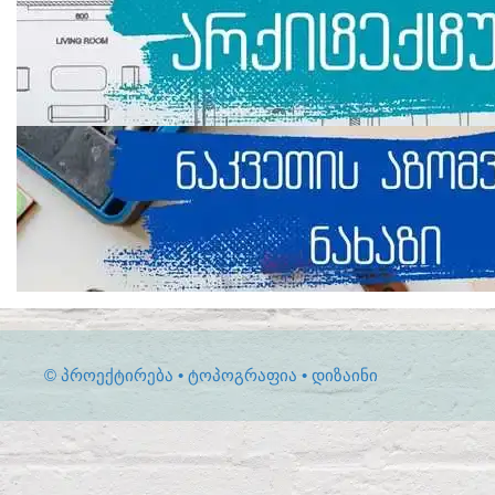
© ᲞᲠᲝᲔᲥᲢᲘᲠᲔᲑᲐ • ᲢᲝᲞᲝᲒᲠᲐᲤᲘᲐ • ᲓᲘᲖᲐᲘᲜᲘ