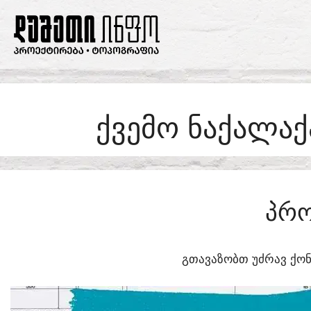
SKIP
TO
CONTENT
ᲥᲕᲔᲛᲝ ᲜᲐᲥᲐᲚᲐᲥ
ᲞᲠᲝ
ᲒᲗᲐᲕᲐᲖᲝᲑᲗ ᲣᲫᲠᲐᲕ ᲥᲝᲜ