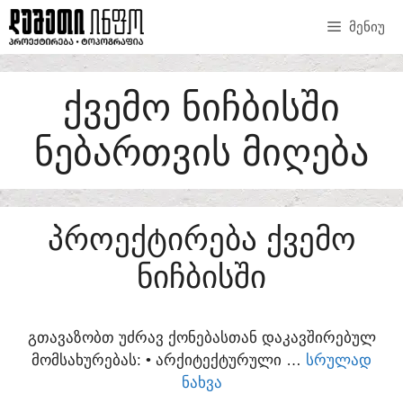
SKIP
ᲛᲔᲜᲘᲣ
TO
CONTENT
ᲥᲕᲔᲛᲝ ᲜᲘᲩᲑᲘᲡᲨᲘ
ᲜᲔᲑᲐᲠᲗᲕᲘᲡ ᲛᲘᲦᲔᲑᲐ
ᲞᲠᲝᲔᲥᲢᲘᲠᲔᲑᲐ ᲥᲕᲔᲛᲝ
ᲜᲘᲩᲑᲘᲡᲨᲘ
ᲒᲗᲐᲕᲐᲖᲝᲑᲗ ᲣᲫᲠᲐᲕ ᲥᲝᲜᲔᲑᲐᲡᲗᲐᲜ ᲓᲐᲙᲐᲕᲨᲘᲠᲔᲑᲣᲚ
ᲛᲝᲛᲡᲐᲮᲣᲠᲔᲑᲐᲡ:​ • ᲐᲠᲥᲘᲢᲔᲥᲢᲣᲠᲣᲚᲘ …
ᲡᲠᲣᲚᲐᲓ
ᲜᲐᲮᲕᲐ