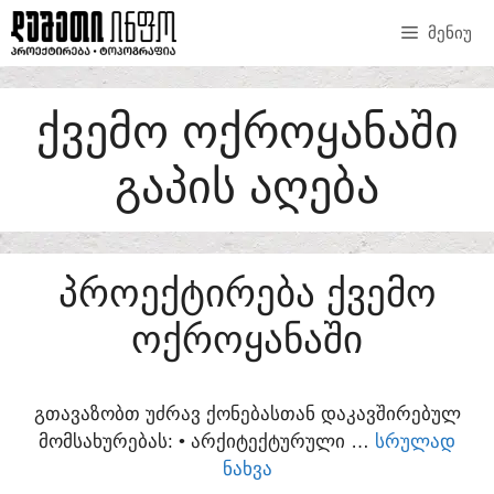
SKIP
ᲛᲔᲜᲘᲣ
TO
CONTENT
ᲥᲕᲔᲛᲝ ᲝᲥᲠᲝᲧᲐᲜᲐᲨᲘ
ᲒᲐᲞᲘᲡ ᲐᲦᲔᲑᲐ
ᲞᲠᲝᲔᲥᲢᲘᲠᲔᲑᲐ ᲥᲕᲔᲛᲝ
ᲝᲥᲠᲝᲧᲐᲜᲐᲨᲘ
ᲒᲗᲐᲕᲐᲖᲝᲑᲗ ᲣᲫᲠᲐᲕ ᲥᲝᲜᲔᲑᲐᲡᲗᲐᲜ ᲓᲐᲙᲐᲕᲨᲘᲠᲔᲑᲣᲚ
ᲛᲝᲛᲡᲐᲮᲣᲠᲔᲑᲐᲡ:​ • ᲐᲠᲥᲘᲢᲔᲥᲢᲣᲠᲣᲚᲘ …
ᲡᲠᲣᲚᲐᲓ
ᲜᲐᲮᲕᲐ