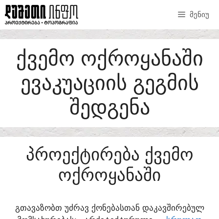
SKIP
ᲛᲔᲜᲘᲣ
TO
CONTENT
ᲥᲕᲔᲛᲝ ᲝᲥᲠᲝᲧᲐᲜᲐᲨᲘ
ᲔᲕᲐᲙᲣᲐᲪᲘᲘᲡ ᲒᲔᲒᲛᲘᲡ
ᲨᲔᲓᲒᲔᲜᲐ
ᲞᲠᲝᲔᲥᲢᲘᲠᲔᲑᲐ ᲥᲕᲔᲛᲝ
ᲝᲥᲠᲝᲧᲐᲜᲐᲨᲘ
ᲒᲗᲐᲕᲐᲖᲝᲑᲗ ᲣᲫᲠᲐᲕ ᲥᲝᲜᲔᲑᲐᲡᲗᲐᲜ ᲓᲐᲙᲐᲕᲨᲘᲠᲔᲑᲣᲚ