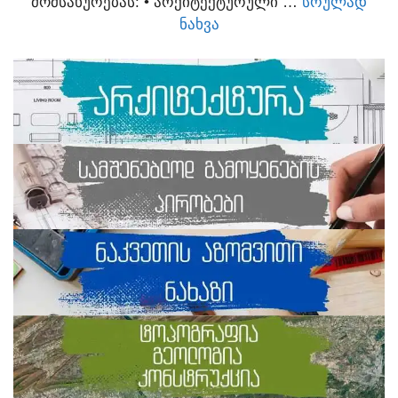
ᲛᲝᲛᲡᲐᲮᲣᲠᲔᲑᲐᲡ:​ • ᲐᲠᲥᲘᲢᲔᲥᲢᲣᲠᲣᲚᲘ …
ᲡᲠᲣᲚᲐᲓ
ᲜᲐᲮᲕᲐ