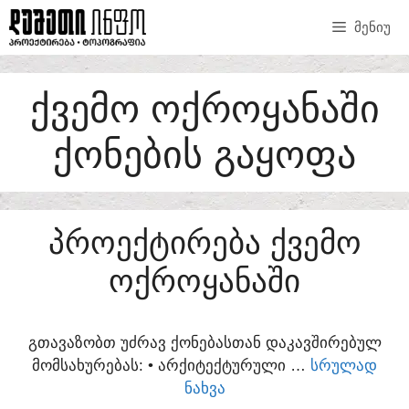
SKIP
ᲛᲔᲜᲘᲣ
TO
CONTENT
ᲥᲕᲔᲛᲝ ᲝᲥᲠᲝᲧᲐᲜᲐᲨᲘ
ᲥᲝᲜᲔᲑᲘᲡ ᲒᲐᲧᲝᲤᲐ
ᲞᲠᲝᲔᲥᲢᲘᲠᲔᲑᲐ ᲥᲕᲔᲛᲝ
ᲝᲥᲠᲝᲧᲐᲜᲐᲨᲘ
ᲒᲗᲐᲕᲐᲖᲝᲑᲗ ᲣᲫᲠᲐᲕ ᲥᲝᲜᲔᲑᲐᲡᲗᲐᲜ ᲓᲐᲙᲐᲕᲨᲘᲠᲔᲑᲣᲚ
ᲛᲝᲛᲡᲐᲮᲣᲠᲔᲑᲐᲡ:​ • ᲐᲠᲥᲘᲢᲔᲥᲢᲣᲠᲣᲚᲘ …
ᲡᲠᲣᲚᲐᲓ
ᲜᲐᲮᲕᲐ