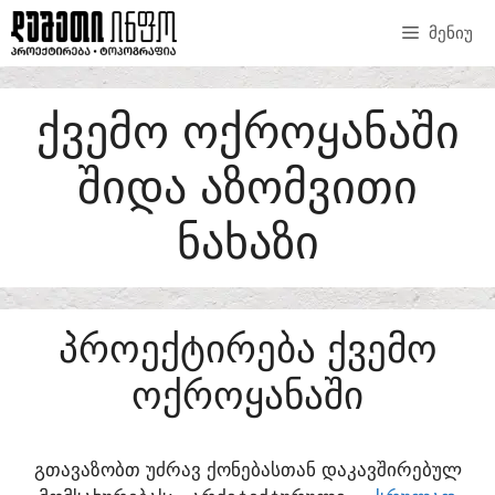
SKIP
ᲛᲔᲜᲘᲣ
TO
CONTENT
ᲥᲕᲔᲛᲝ ᲝᲥᲠᲝᲧᲐᲜᲐᲨᲘ
ᲨᲘᲓᲐ ᲐᲖᲝᲛᲕᲘᲗᲘ
ᲜᲐᲮᲐᲖᲘ
ᲞᲠᲝᲔᲥᲢᲘᲠᲔᲑᲐ ᲥᲕᲔᲛᲝ
ᲝᲥᲠᲝᲧᲐᲜᲐᲨᲘ
ᲒᲗᲐᲕᲐᲖᲝᲑᲗ ᲣᲫᲠᲐᲕ ᲥᲝᲜᲔᲑᲐᲡᲗᲐᲜ ᲓᲐᲙᲐᲕᲨᲘᲠᲔᲑᲣᲚ