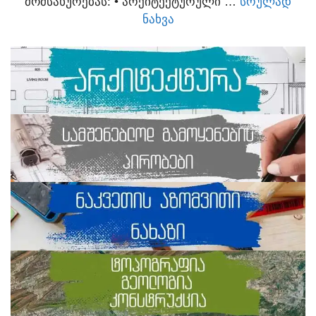
ᲛᲝᲛᲡᲐᲮᲣᲠᲔᲑᲐᲡ:​ • ᲐᲠᲥᲘᲢᲔᲥᲢᲣᲠᲣᲚᲘ …
ᲡᲠᲣᲚᲐᲓ
ᲜᲐᲮᲕᲐ