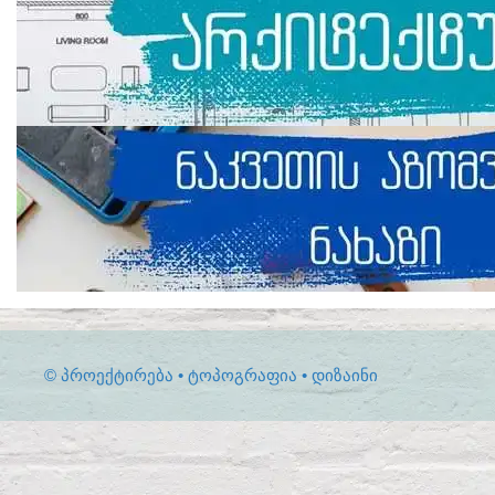
© ᲞᲠᲝᲔᲥᲢᲘᲠᲔᲑᲐ • ᲢᲝᲞᲝᲒᲠᲐᲤᲘᲐ • ᲓᲘᲖᲐᲘᲜᲘ