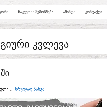
ᲢᲝᲠᲘ
ᲜᲐᲙᲕᲔᲗᲘᲡ ᲨᲔᲛᲝᲬᲛᲔᲑᲐ
ᲐᲛᲘᲜᲓᲘ
ᲙᲝᲜᲢᲐᲥᲢᲘ
ᲝᲒᲘᲣᲠᲘ ᲙᲕᲚᲔᲕᲐ
ᲨᲘ
ᲣᲠᲣᲚᲘ …
ᲡᲠᲣᲚᲐᲓ ᲜᲐᲮᲕᲐ