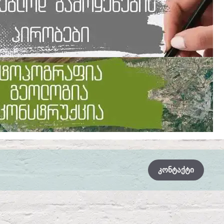
ᲙᲝᲜᲢᲐᲥᲢᲘ