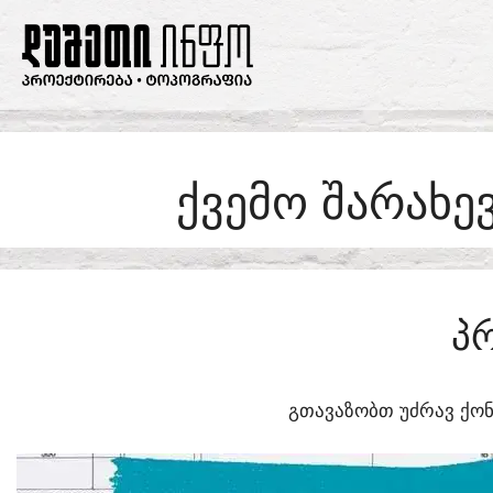
SKIP
TO
CONTENT
ᲥᲕᲔᲛᲝ ᲨᲐᲠᲐᲮᲔ
Პ
ᲒᲗᲐᲕᲐᲖᲝᲑᲗ ᲣᲫᲠᲐᲕ ᲥᲝᲜ