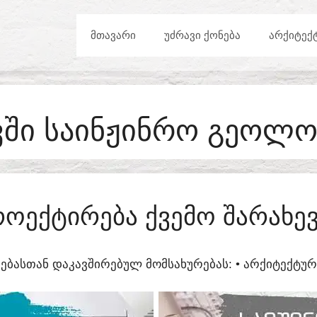
ᲛᲗᲐᲕᲐᲠᲘ
ᲣᲫᲠᲐᲕᲘ ᲥᲝᲜᲔᲑᲐ
ᲐᲠᲥᲘᲢᲔᲥ
ᲕᲨᲘ ᲡᲐᲘᲜᲟᲘᲜᲠᲝ ᲒᲔᲝᲚ
ᲠᲝᲔᲥᲢᲘᲠᲔᲑᲐ ᲥᲕᲔᲛᲝ ᲨᲐᲠᲐᲮᲔᲕ
ᲔᲑᲐᲡᲗᲐᲜ ᲓᲐᲙᲐᲕᲨᲘᲠᲔᲑᲣᲚ ᲛᲝᲛᲡᲐᲮᲣᲠᲔᲑᲐᲡ:​ • ᲐᲠᲥᲘᲢᲔᲥᲢ