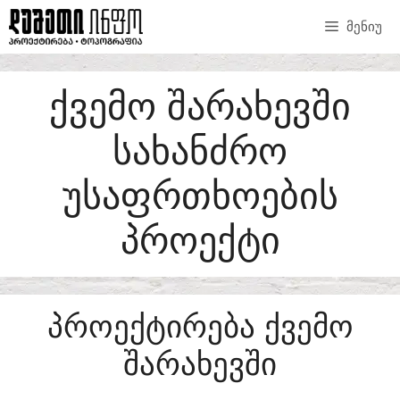
SKIP
ᲛᲔᲜᲘᲣ
TO
CONTENT
ᲥᲕᲔᲛᲝ ᲨᲐᲠᲐᲮᲔᲕᲨᲘ
ᲡᲐᲮᲐᲜᲫᲠᲝ
ᲣᲡᲐᲤᲠᲗᲮᲝᲔᲑᲘᲡ
ᲞᲠᲝᲔᲥᲢᲘ
ᲞᲠᲝᲔᲥᲢᲘᲠᲔᲑᲐ ᲥᲕᲔᲛᲝ
ᲨᲐᲠᲐᲮᲔᲕᲨᲘ