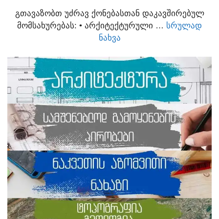
ᲒᲗᲐᲕᲐᲖᲝᲑᲗ ᲣᲫᲠᲐᲕ ᲥᲝᲜᲔᲑᲐᲡᲗᲐᲜ ᲓᲐᲙᲐᲕᲨᲘᲠᲔᲑᲣᲚ
ᲛᲝᲛᲡᲐᲮᲣᲠᲔᲑᲐᲡ:​ • ᲐᲠᲥᲘᲢᲔᲥᲢᲣᲠᲣᲚᲘ …
ᲡᲠᲣᲚᲐᲓ
ᲜᲐᲮᲕᲐ