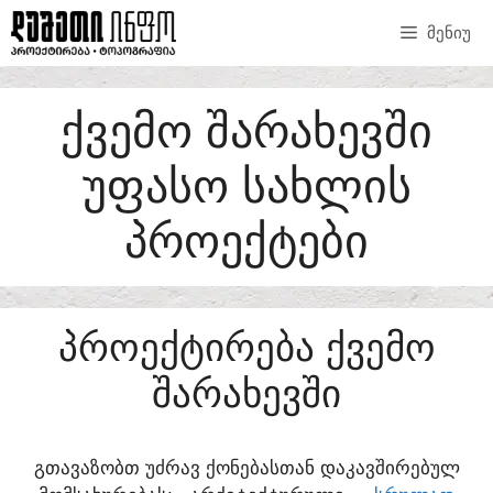
SKIP
ᲛᲔᲜᲘᲣ
TO
CONTENT
ᲥᲕᲔᲛᲝ ᲨᲐᲠᲐᲮᲔᲕᲨᲘ
ᲣᲤᲐᲡᲝ ᲡᲐᲮᲚᲘᲡ
ᲞᲠᲝᲔᲥᲢᲔᲑᲘ
ᲞᲠᲝᲔᲥᲢᲘᲠᲔᲑᲐ ᲥᲕᲔᲛᲝ
ᲨᲐᲠᲐᲮᲔᲕᲨᲘ
ᲒᲗᲐᲕᲐᲖᲝᲑᲗ ᲣᲫᲠᲐᲕ ᲥᲝᲜᲔᲑᲐᲡᲗᲐᲜ ᲓᲐᲙᲐᲕᲨᲘᲠᲔᲑᲣᲚ