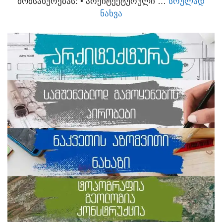
ᲛᲝᲛᲡᲐᲮᲣᲠᲔᲑᲐᲡ:​ • ᲐᲠᲥᲘᲢᲔᲥᲢᲣᲠᲣᲚᲘ …
ᲡᲠᲣᲚᲐᲓ
ᲜᲐᲮᲕᲐ