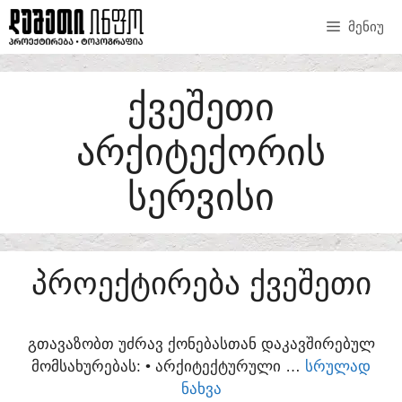
SKIP
ᲛᲔᲜᲘᲣ
TO
CONTENT
ᲥᲕᲔᲨᲔᲗᲘ
ᲐᲠᲥᲘᲢᲔᲥᲝᲠᲘᲡ
ᲡᲔᲠᲕᲘᲡᲘ
ᲞᲠᲝᲔᲥᲢᲘᲠᲔᲑᲐ ᲥᲕᲔᲨᲔᲗᲘ
ᲒᲗᲐᲕᲐᲖᲝᲑᲗ ᲣᲫᲠᲐᲕ ᲥᲝᲜᲔᲑᲐᲡᲗᲐᲜ ᲓᲐᲙᲐᲕᲨᲘᲠᲔᲑᲣᲚ
ᲛᲝᲛᲡᲐᲮᲣᲠᲔᲑᲐᲡ:​ • ᲐᲠᲥᲘᲢᲔᲥᲢᲣᲠᲣᲚᲘ …
ᲡᲠᲣᲚᲐᲓ
ᲜᲐᲮᲕᲐ