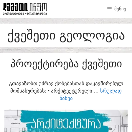
SKIP
ᲛᲔᲜᲘᲣ
TO
CONTENT
ᲥᲕᲔᲨᲔᲗᲘ ᲒᲔᲝᲚᲝᲒᲘᲐ
ᲞᲠᲝᲔᲥᲢᲘᲠᲔᲑᲐ ᲥᲕᲔᲨᲔᲗᲘ
ᲒᲗᲐᲕᲐᲖᲝᲑᲗ ᲣᲫᲠᲐᲕ ᲥᲝᲜᲔᲑᲐᲡᲗᲐᲜ ᲓᲐᲙᲐᲕᲨᲘᲠᲔᲑᲣᲚ
ᲛᲝᲛᲡᲐᲮᲣᲠᲔᲑᲐᲡ:​ • ᲐᲠᲥᲘᲢᲔᲥᲢᲣᲠᲣᲚᲘ …
ᲡᲠᲣᲚᲐᲓ
ᲜᲐᲮᲕᲐ