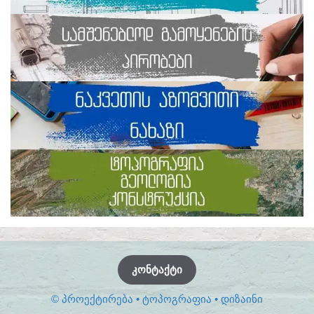
ᲙᲝᲜᲢᲐᲥᲢᲘ
© ᲞᲠᲝᲔᲥᲢᲘᲠᲔᲑᲐ • ᲢᲝᲞᲝᲒᲠᲐᲤᲘᲐ • ᲓᲘᲖᲐᲘᲜᲘ