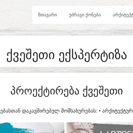
ᲛᲗᲐᲕᲐᲠᲘ
ᲣᲫᲠᲐᲕᲘ ᲥᲝᲜᲔᲑᲐ
ᲐᲠᲥᲘᲢᲔᲥ
ᲥᲕᲔᲨᲔᲗᲘ ᲔᲥᲡᲞᲔᲠᲢᲘᲖᲐ
ᲞᲠᲝᲔᲥᲢᲘᲠᲔᲑᲐ ᲥᲕᲔᲨᲔᲗᲘ
ᲔᲑᲐᲡᲗᲐᲜ ᲓᲐᲙᲐᲕᲨᲘᲠᲔᲑᲣᲚ ᲛᲝᲛᲡᲐᲮᲣᲠᲔᲑᲐᲡ:​ • ᲐᲠᲥᲘᲢᲔᲥᲢ