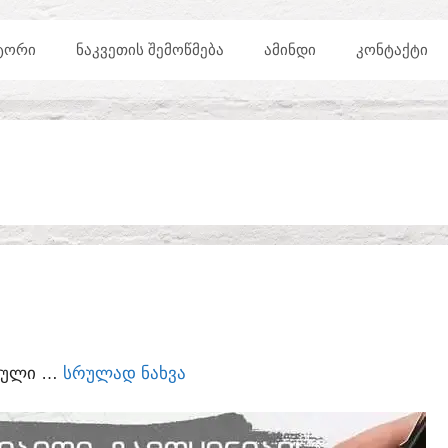
ᲢᲝᲠᲘ
ᲜᲐᲙᲕᲔᲗᲘᲡ ᲨᲔᲛᲝᲬᲛᲔᲑᲐ
ᲐᲛᲘᲜᲓᲘ
ᲙᲝᲜᲢᲐᲥᲢᲘ
ᲣᲠᲣᲚᲘ …
ᲡᲠᲣᲚᲐᲓ ᲜᲐᲮᲕᲐ