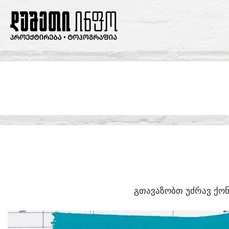
SKIP
TO
CONTENT
ᲒᲗᲐᲕᲐᲖᲝᲑᲗ ᲣᲫᲠᲐᲕ ᲥᲝᲜ