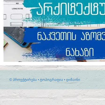
© ᲞᲠᲝᲔᲥᲢᲘᲠᲔᲑᲐ • ᲢᲝᲞᲝᲒᲠᲐᲤᲘᲐ • ᲓᲘᲖᲐᲘᲜᲘ