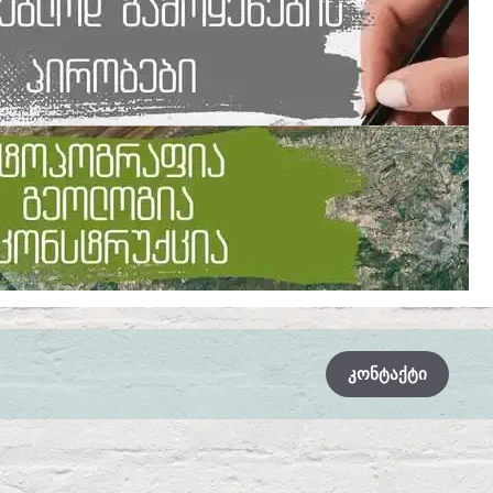
ᲙᲝᲜᲢᲐᲥᲢᲘ