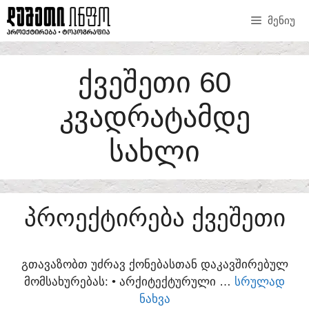
SKIP
ᲛᲔᲜᲘᲣ
TO
CONTENT
ᲥᲕᲔᲨᲔᲗᲘ 60
ᲙᲕᲐᲓᲠᲐᲢᲐᲛᲓᲔ
ᲡᲐᲮᲚᲘ
ᲞᲠᲝᲔᲥᲢᲘᲠᲔᲑᲐ ᲥᲕᲔᲨᲔᲗᲘ
ᲒᲗᲐᲕᲐᲖᲝᲑᲗ ᲣᲫᲠᲐᲕ ᲥᲝᲜᲔᲑᲐᲡᲗᲐᲜ ᲓᲐᲙᲐᲕᲨᲘᲠᲔᲑᲣᲚ
ᲛᲝᲛᲡᲐᲮᲣᲠᲔᲑᲐᲡ:​ • ᲐᲠᲥᲘᲢᲔᲥᲢᲣᲠᲣᲚᲘ …
ᲡᲠᲣᲚᲐᲓ
ᲜᲐᲮᲕᲐ