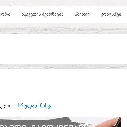
ᲢᲝᲠᲘ
ᲜᲐᲙᲕᲔᲗᲘᲡ ᲨᲔᲛᲝᲬᲛᲔᲑᲐ
ᲐᲛᲘᲜᲓᲘ
ᲙᲝᲜᲢᲐᲥᲢᲘ
ᲣᲠᲣᲚᲘ …
ᲡᲠᲣᲚᲐᲓ ᲜᲐᲮᲕᲐ