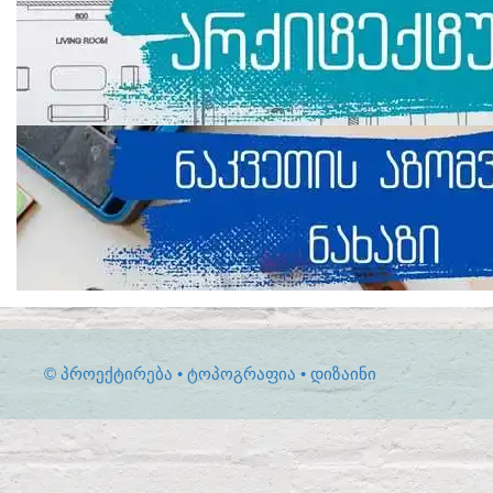
© ᲞᲠᲝᲔᲥᲢᲘᲠᲔᲑᲐ • ᲢᲝᲞᲝᲒᲠᲐᲤᲘᲐ • ᲓᲘᲖᲐᲘᲜᲘ