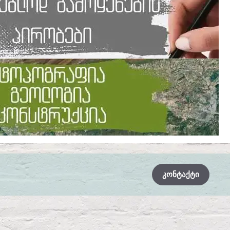
ᲙᲝᲜᲢᲐᲥᲢᲘ