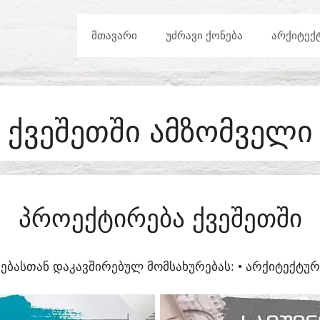
ᲛᲗᲐᲕᲐᲠᲘ
ᲣᲫᲠᲐᲕᲘ ᲥᲝᲜᲔᲑᲐ
ᲐᲠᲥᲘᲢᲔᲥ
ᲥᲕᲔᲨᲔᲗᲨᲘ ᲐᲛᲖᲝᲛᲕᲔᲚᲘ
ᲞᲠᲝᲔᲥᲢᲘᲠᲔᲑᲐ ᲥᲕᲔᲨᲔᲗᲨᲘ
ᲔᲑᲐᲡᲗᲐᲜ ᲓᲐᲙᲐᲕᲨᲘᲠᲔᲑᲣᲚ ᲛᲝᲛᲡᲐᲮᲣᲠᲔᲑᲐᲡ:​ • ᲐᲠᲥᲘᲢᲔᲥᲢ