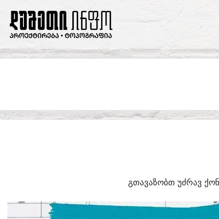
SKIP
TO
CONTENT
ᲒᲗᲐᲕᲐᲖᲝᲑᲗ ᲣᲫᲠᲐᲕ ᲥᲝᲜ