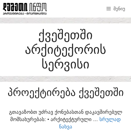
SKIP
ᲛᲔᲜᲘᲣ
TO
CONTENT
ᲥᲕᲔᲨᲔᲗᲨᲘ
ᲐᲠᲥᲘᲢᲔᲥᲝᲠᲘᲡ
ᲡᲔᲠᲕᲘᲡᲘ
ᲞᲠᲝᲔᲥᲢᲘᲠᲔᲑᲐ ᲥᲕᲔᲨᲔᲗᲨᲘ
ᲒᲗᲐᲕᲐᲖᲝᲑᲗ ᲣᲫᲠᲐᲕ ᲥᲝᲜᲔᲑᲐᲡᲗᲐᲜ ᲓᲐᲙᲐᲕᲨᲘᲠᲔᲑᲣᲚ
ᲛᲝᲛᲡᲐᲮᲣᲠᲔᲑᲐᲡ:​ • ᲐᲠᲥᲘᲢᲔᲥᲢᲣᲠᲣᲚᲘ …
ᲡᲠᲣᲚᲐᲓ
ᲜᲐᲮᲕᲐ