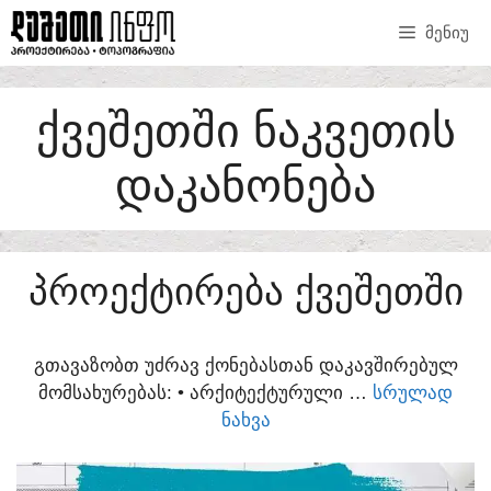
SKIP
ᲛᲔᲜᲘᲣ
TO
CONTENT
ᲥᲕᲔᲨᲔᲗᲨᲘ ᲜᲐᲙᲕᲔᲗᲘᲡ
ᲓᲐᲙᲐᲜᲝᲜᲔᲑᲐ
ᲞᲠᲝᲔᲥᲢᲘᲠᲔᲑᲐ ᲥᲕᲔᲨᲔᲗᲨᲘ
ᲒᲗᲐᲕᲐᲖᲝᲑᲗ ᲣᲫᲠᲐᲕ ᲥᲝᲜᲔᲑᲐᲡᲗᲐᲜ ᲓᲐᲙᲐᲕᲨᲘᲠᲔᲑᲣᲚ
ᲛᲝᲛᲡᲐᲮᲣᲠᲔᲑᲐᲡ:​ • ᲐᲠᲥᲘᲢᲔᲥᲢᲣᲠᲣᲚᲘ …
ᲡᲠᲣᲚᲐᲓ
ᲜᲐᲮᲕᲐ