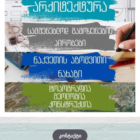
ᲙᲝᲜᲢᲐᲥᲢᲘ