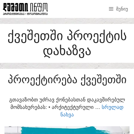
SKIP
ᲛᲔᲜᲘᲣ
TO
CONTENT
ᲥᲕᲔᲨᲔᲗᲨᲘ ᲞᲠᲝᲔᲥᲢᲘᲡ
ᲓᲐᲮᲐᲖᲕᲐ
ᲞᲠᲝᲔᲥᲢᲘᲠᲔᲑᲐ ᲥᲕᲔᲨᲔᲗᲨᲘ
ᲒᲗᲐᲕᲐᲖᲝᲑᲗ ᲣᲫᲠᲐᲕ ᲥᲝᲜᲔᲑᲐᲡᲗᲐᲜ ᲓᲐᲙᲐᲕᲨᲘᲠᲔᲑᲣᲚ
ᲛᲝᲛᲡᲐᲮᲣᲠᲔᲑᲐᲡ:​ • ᲐᲠᲥᲘᲢᲔᲥᲢᲣᲠᲣᲚᲘ …
ᲡᲠᲣᲚᲐᲓ
ᲜᲐᲮᲕᲐ