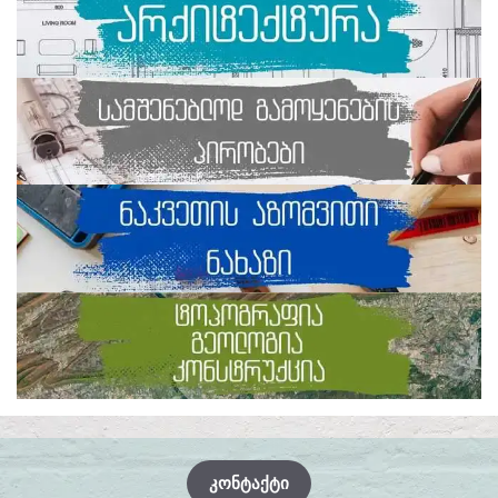
ᲙᲝᲜᲢᲐᲥᲢᲘ