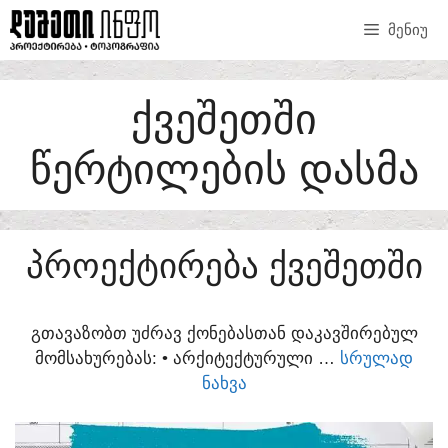
SKIP
ᲛᲔᲜᲘᲣ
TO
CONTENT
ᲥᲕᲔᲨᲔᲗᲨᲘ
ᲬᲔᲠᲢᲘᲚᲔᲑᲘᲡ ᲓᲐᲡᲛᲐ
ᲞᲠᲝᲔᲥᲢᲘᲠᲔᲑᲐ ᲥᲕᲔᲨᲔᲗᲨᲘ
ᲒᲗᲐᲕᲐᲖᲝᲑᲗ ᲣᲫᲠᲐᲕ ᲥᲝᲜᲔᲑᲐᲡᲗᲐᲜ ᲓᲐᲙᲐᲕᲨᲘᲠᲔᲑᲣᲚ
ᲛᲝᲛᲡᲐᲮᲣᲠᲔᲑᲐᲡ:​ • ᲐᲠᲥᲘᲢᲔᲥᲢᲣᲠᲣᲚᲘ …
ᲡᲠᲣᲚᲐᲓ
ᲜᲐᲮᲕᲐ