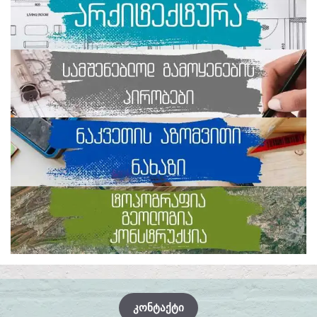
ᲙᲝᲜᲢᲐᲥᲢᲘ