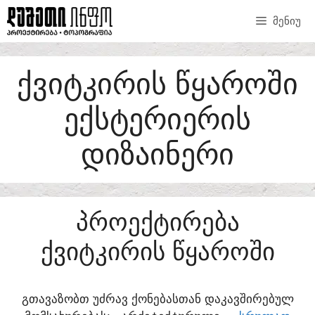
SKIP
ᲛᲔᲜᲘᲣ
TO
CONTENT
ᲥᲕᲘᲢᲙᲘᲠᲘᲡ ᲬᲧᲐᲠᲝᲨᲘ
ᲔᲥᲡᲢᲔᲠᲘᲔᲠᲘᲡ
ᲓᲘᲖᲐᲘᲜᲔᲠᲘ
ᲞᲠᲝᲔᲥᲢᲘᲠᲔᲑᲐ
ᲥᲕᲘᲢᲙᲘᲠᲘᲡ ᲬᲧᲐᲠᲝᲨᲘ
ᲒᲗᲐᲕᲐᲖᲝᲑᲗ ᲣᲫᲠᲐᲕ ᲥᲝᲜᲔᲑᲐᲡᲗᲐᲜ ᲓᲐᲙᲐᲕᲨᲘᲠᲔᲑᲣᲚ