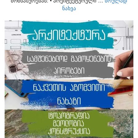
ᲛᲝᲛᲡᲐᲮᲣᲠᲔᲑᲐᲡ:​ • ᲐᲠᲥᲘᲢᲔᲥᲢᲣᲠᲣᲚᲘ …
ᲡᲠᲣᲚᲐᲓ
ᲜᲐᲮᲕᲐ