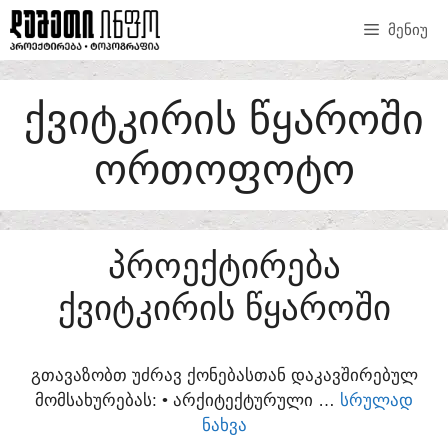
SKIP
ᲛᲔᲜᲘᲣ
TO
CONTENT
ᲥᲕᲘᲢᲙᲘᲠᲘᲡ ᲬᲧᲐᲠᲝᲨᲘ
ᲝᲠᲗᲝᲤᲝᲢᲝ
ᲞᲠᲝᲔᲥᲢᲘᲠᲔᲑᲐ
ᲥᲕᲘᲢᲙᲘᲠᲘᲡ ᲬᲧᲐᲠᲝᲨᲘ
ᲒᲗᲐᲕᲐᲖᲝᲑᲗ ᲣᲫᲠᲐᲕ ᲥᲝᲜᲔᲑᲐᲡᲗᲐᲜ ᲓᲐᲙᲐᲕᲨᲘᲠᲔᲑᲣᲚ
ᲛᲝᲛᲡᲐᲮᲣᲠᲔᲑᲐᲡ:​ • ᲐᲠᲥᲘᲢᲔᲥᲢᲣᲠᲣᲚᲘ …
ᲡᲠᲣᲚᲐᲓ
ᲜᲐᲮᲕᲐ